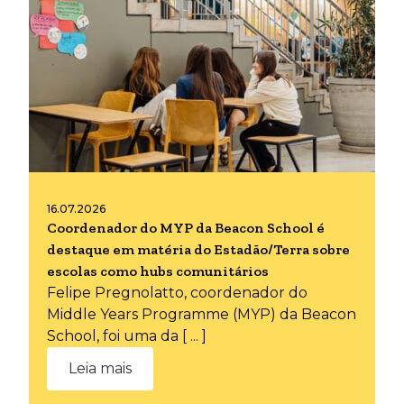
16.07.2026
Coordenador do MYP da Beacon School é
destaque em matéria do Estadão/Terra sobre
escolas como hubs comunitários
Felipe Pregnolatto, coordenador do
Middle Years Programme (MYP) da Beacon
School, foi uma da [ ... ]
Leia mais