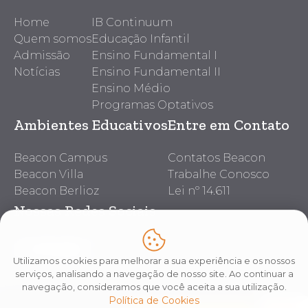
Home
IB Continuum
Quem somos
Educação Infantil
Admissão
Ensino Fundamental I
Notícias
Ensino Fundamental II
Ensino Médio
Programas Optativos
Ambientes Educativos
Entre em Contato
Beacon Campus
Contatos Beacon
Beacon Villa
Trabalhe Conosco
Beacon Berlioz
Lei nº 14.611
Nossas Redes Sociais
Utilizamos cookies para melhorar a sua experiência e os nossos
serviços, analisando a navegação de nosso site. Ao continuar a
navegação, consideramos que você aceita a sua utilização.
Política de Cookies
Copyright © 2026 Beacon School
Políticas de Privacidade