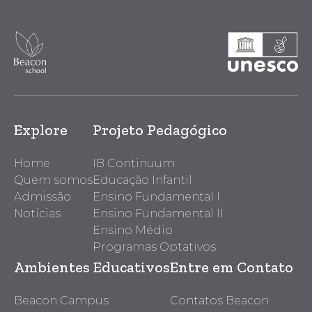
Explore
Projeto Pedagógico
Home
IB Continuum
Quem somos
Educação Infantil
Admissão
Ensino Fundamental I
Notícias
Ensino Fundamental II
Ensino Médio
Programas Optativos
Ambientes Educativos
Entre em Contato
Beacon Campus
Contatos Beacon