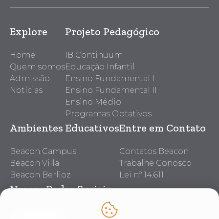
Explore
Projeto Pedagógico
Home
IB Continuum
Quem somos
Educação Infantil
Admissão
Ensino Fundamental I
Notícias
Ensino Fundamental II
Ensino Médio
Programas Optativos
Ambientes Educativos
Entre em Contato
Beacon Campus
Contatos Beacon
Beacon Villa
Trabalhe Conosco
Beacon Berlioz
Lei nº 14.611
Nossas Redes Sociais