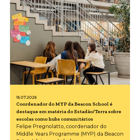
16.07.2026
Coordenador do MYP da Beacon School é
destaque em matéria do Estadão/Terra sobre
escolas como hubs comunitários
Felipe Pregnolatto, coordenador do
Middle Years Programme (MYP) da Beacon