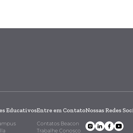
s Educativos
Entre em Contato
Nossas Redes Soc
Campus
Contatos Beacon
lla
Trabalhe Conosco