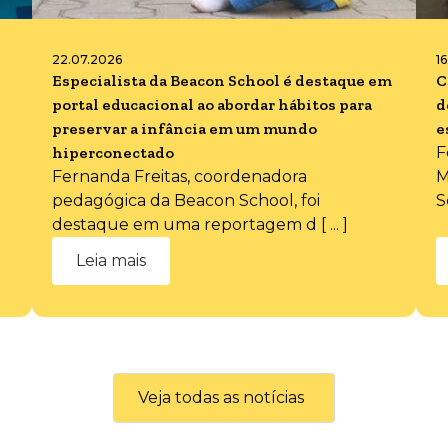
22.07.2026
1
Especialista da Beacon School é destaque em
C
portal educacional ao abordar hábitos para
d
preservar a infância em um mundo
e
hiperconectado
F
Fernanda Freitas, coordenadora
M
pedagógica da Beacon School, foi
S
destaque em uma reportagem d [ ... ]
Leia mais
Veja todas as notícias