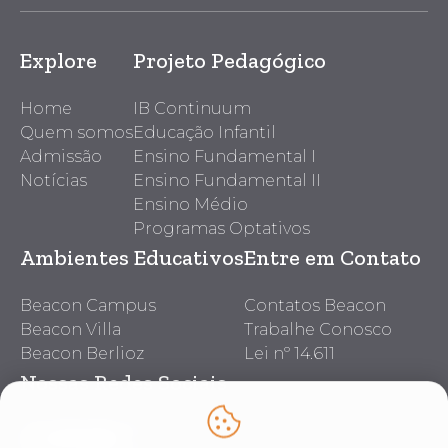
Explore
Projeto Pedagógico
Home
IB Continuum
Quem somos
Educação Infantil
Admissão
Ensino Fundamental I
Notícias
Ensino Fundamental II
Ensino Médio
Programas Optativos
Ambientes Educativos
Entre em Contato
Beacon Campus
Contatos Beacon
Beacon Villa
Trabalhe Conosco
Beacon Berlioz
Lei nº 14.611
Nossas Redes Sociais