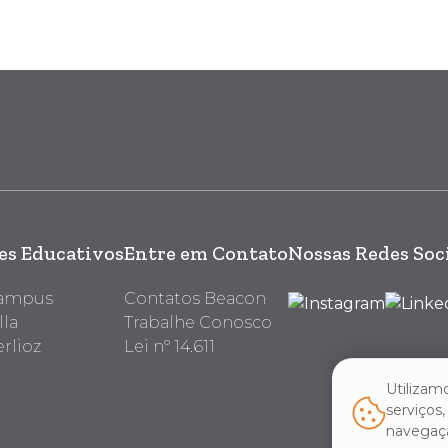
s Educativos
Entre em Contato
Nossas Redes Soc
Campus
Contatos Beacon
lla
Trabalhe Conosco
rlioz
Lei nº 14.611
Utilizam
serviços
navegaçã