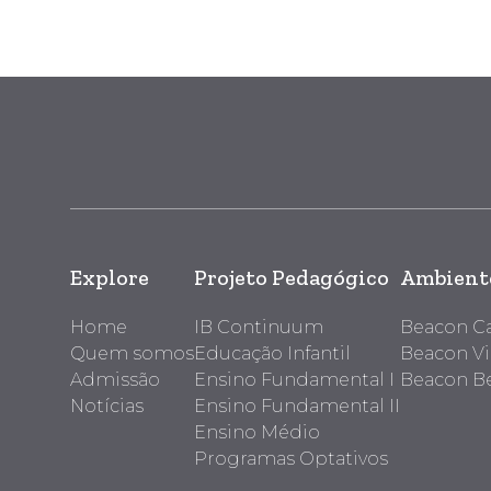
Explore
Projeto Pedagógico
Ambiente
Home
IB Continuum
Beacon 
Quem somos
Educação Infantil
Beacon Vi
Admissão
Ensino Fundamental I
Beacon Be
Notícias
Ensino Fundamental II
Ensino Médio
Programas Optativos