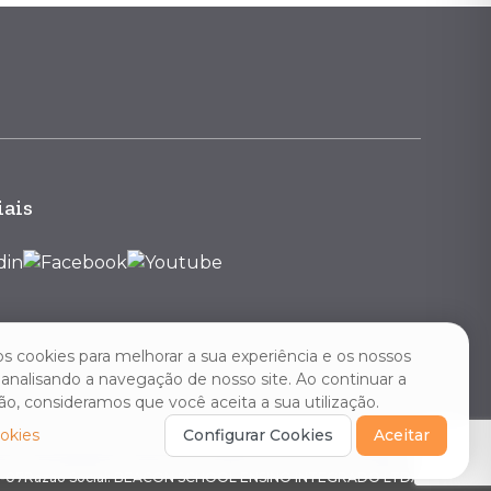
iais
os cookies para melhorar a sua experiência e os nossos
, analisando a navegação de nosso site. Ao continuar a
o, consideramos que você aceita a sua utilização.
ookies
Configurar Cookies
Aceitar
3-07
Razão Social: BEACON SCHOOL ENSINO INTEGRADO LTDA