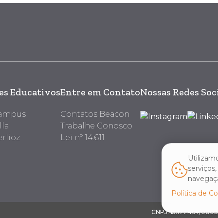
s Educativos
Entre em Contato
Nossas Redes Soc
Campus
Contatos Beacon
lla
Trabalhe Conosco
rlioz
Lei nº 14.611
Utilizam
serviços
navegaçã
Política de C
CNPJ: 15.177.464/000