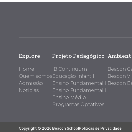
Explore
Projeto Pedagógico
Ambiente
Home
IB Continuum
Beacon 
Quem somos
Educação Infantil
Beacon Vi
Admissão
Ensino Fundamental I
Beacon Be
Notícias
Ensino Fundamental II
Ensino Médio
Programas Optativos
Copyright © 2026 Beacon School
Políticas de Privacidade