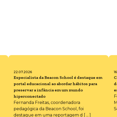
22.07.2026
1
Especialista da Beacon School é destaque em
C
portal educacional ao abordar hábitos para
d
preservar a infância em um mundo
e
hiperconectado
F
Fernanda Freitas, coordenadora
M
pedagógica da Beacon School, foi
S
destaque em uma reportagem d [ ... ]