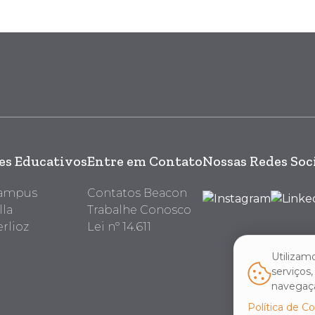
s Educativos
Entre em Contato
Nossas Redes Soc
Campus
Contatos Beacon
lla
Trabalhe Conosco
rlioz
Lei nº 14.611
Utilizam
serviços
navegaçã
Política de C