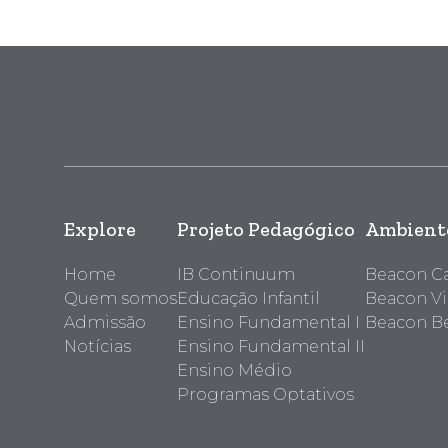
Explore
Projeto Pedagógico
Ambiente
Home
IB Continuum
Beacon 
Quem somos
Educação Infantil
Beacon Vi
Admissão
Ensino Fundamental I
Beacon Be
Notícias
Ensino Fundamental II
Ensino Médio
Programas Optativos