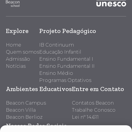
Explore
Projeto Pedagógico
Home
IB Continuum
Quem somos
Educação Infantil
Admissão
Ensino Fundamental I
Notícias
Ensino Fundamental II
Ensino Médio
Programas Optativos
Ambientes Educativos
Entre em Contato
Beacon Campus
Contatos Beacon
Beacon Villa
Trabalhe Conosco
Beacon Berlioz
Lei nº 14.611
Nossas Redes Sociais