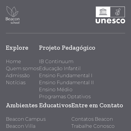
Explore
Projeto Pedagógico
Home
IB Continuum
Quem somos
Educação Infantil
Admissão
Ensino Fundamental I
Notícias
Ensino Fundamental II
Ensino Médio
Programas Optativos
Ambientes Educativos
Entre em Contato
Beacon Campus
Contatos Beacon
Beacon Villa
Trabalhe Conosco