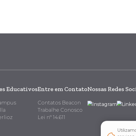
s Educativos
Entre em Contato
Nossas Redes Soc
Campus
Contatos Beacon
lla
Trabalhe Conosco
rlioz
Lei nº 14.611
Utilizam