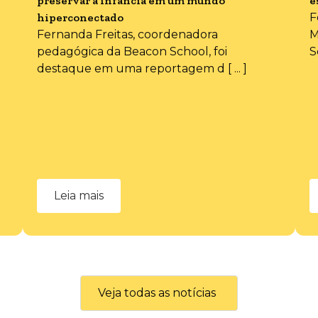
preservar a infância em um mundo
e
hiperconectado
F
Fernanda Freitas, coordenadora
M
pedagógica da Beacon School, foi
S
destaque em uma reportagem d [ ... ]
Leia mais
Veja todas as notícias