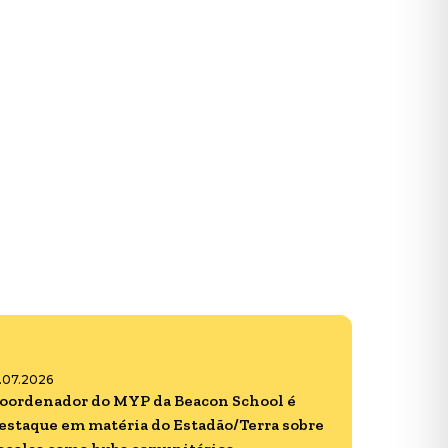
6.07.2026
oordenador do MYP da Beacon School é
estaque em matéria do Estadão/Terra sobre