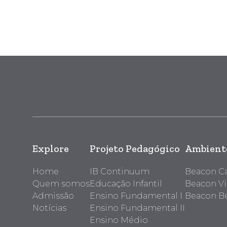
Explore
Projeto Pedagógico
Ambiente
Home
IB Continuum
Beacon 
Quem somos
Educação Infantil
Beacon Vi
Admissão
Ensino Fundamental I
Beacon Be
Notícias
Ensino Fundamental II
Ensino Médio