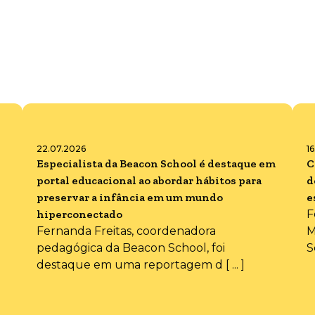
22.07.2026
1
Especialista da Beacon School é destaque em
C
portal educacional ao abordar hábitos para
d
preservar a infância em um mundo
e
hiperconectado
F
Fernanda Freitas, coordenadora
M
pedagógica da Beacon School, foi
S
destaque em uma reportagem d [ ... ]