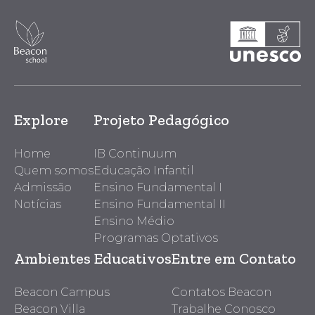
Explore
Projeto Pedagógico
Home
IB Continuum
Quem somos
Educação Infantil
Admissão
Ensino Fundamental I
Notícias
Ensino Fundamental II
Ensino Médio
Programas Optativos
Ambientes Educativos
Entre em Contato
Beacon Campus
Contatos Beacon
Beacon Villa
Trabalhe Conosco