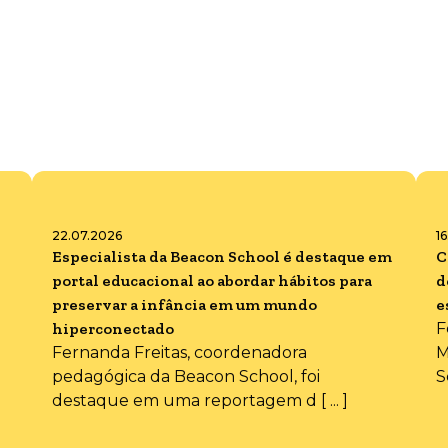
22.07.2026
1
Especialista da Beacon School é destaque em
C
portal educacional ao abordar hábitos para
d
preservar a infância em um mundo
e
hiperconectado
F
Fernanda Freitas, coordenadora
M
pedagógica da Beacon School, foi
S
destaque em uma reportagem d [ ... ]