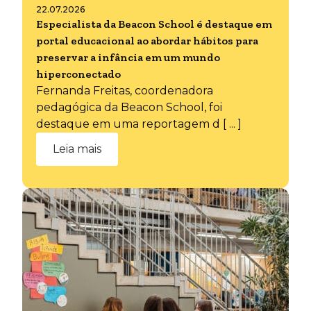
22.07.2026
Especialista da Beacon School é destaque em
portal educacional ao abordar hábitos para
preservar a infância em um mundo
hiperconectado
Fernanda Freitas, coordenadora
pedagógica da Beacon School, foi
destaque em uma reportagem d [ ... ]
Leia mais