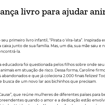
lança livro para ajudar a
seu primeiro livro infantil, “Pirata o Vira-lata”. Inspirada
a junto de sua família. Mas, um dia, sua mãe saiu e não 
encontrá-la.
 a educadora foi questionada pelos filhos sobre onde seu
animais em situação de risco. Dessa forma, Caroline fi
s abandonados e que já coleciona 2.000 finais felizes! T
 e busca de um novo lar aos bichinhos que precisam.
a Cause”, que reúne mulheres de diferentes países para b
eendentes quando o amor e a dedicação estão envolvidos,