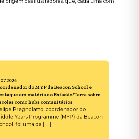
s de origem das ilustradoras, que, cada uma com
6.07.2026
oordenador do MYP da Beacon School é
estaque em matéria do Estadão/Terra sobre
scolas como hubs comunitários
elipe Pregnolatto, coordenador do
iddle Years Programme (MYP) da Beacon
chool, foi uma da [ ... ]