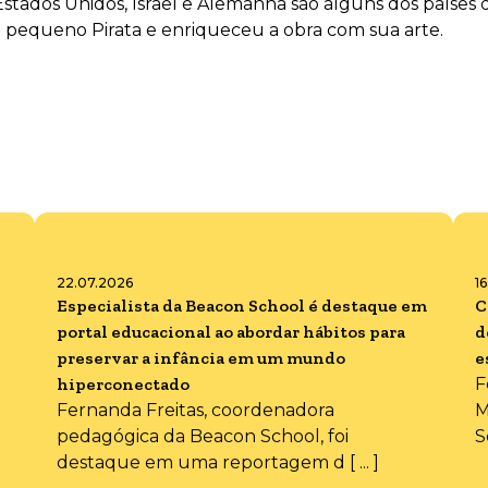
, Estados Unidos, Israel e Alemanha são alguns dos paíse
o pequeno Pirata e enriqueceu a obra com sua arte.
22.07.2026
1
Especialista da Beacon School é destaque em
C
portal educacional ao abordar hábitos para
d
preservar a infância em um mundo
e
hiperconectado
F
Fernanda Freitas, coordenadora
M
pedagógica da Beacon School, foi
S
destaque em uma reportagem d [ ... ]