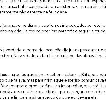
nha vida de muitas mais maneiras além do que eu espe
. Eu nunca tinha construído uma cisterna e nunca tinha 
rtamente não carente na felicidade.
ferença e no dia em que fomos introduzidos ao roteiro,
ito na vida. Tentei colocar isso para trás e seguir entu
Na verdade, o nome do local não diz jus às pessoas que n
 tem. Na verdade, as famílias do riacho das almas tem f
ilhos – aqueles que iriam receber a cisterna. Katiane an
 do que falava, mas para mim aquele sorriso comunicava 
viamente, o produto final iria favorecê-la, mas até lá,
ncia a essa mulher, que tinha que carregar o peso de n
 digna e limpa era só um terço do que eu devia a ela.