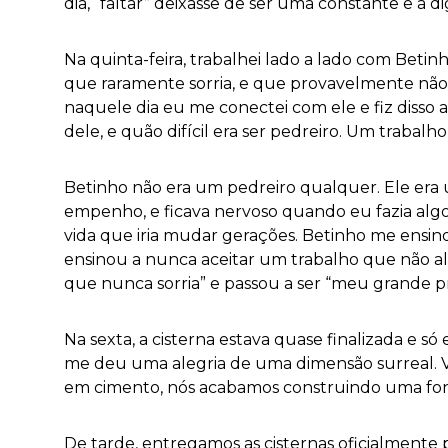
dia, “faltar” deixasse de ser uma constante e a d
Na quinta-feira, trabalhei lado a lado com Bet
que raramente sorria, e que provavelmente não 
naquele dia eu me conectei com ele e fiz disso 
dele, e quão difícil era ser pedreiro. Um trabal
Betinho não era um pedreiro qualquer. Ele era 
empenho, e ficava nervoso quando eu fazia algo
vida que iria mudar gerações. Betinho me ensin
ensinou a nunca aceitar um trabalho que não al
que nunca sorria” e passou a ser “meu grande pr
Na sexta, a cisterna estava quase finalizada e s
me deu uma alegria de uma dimensão surreal. Ver
em cimento, nós acabamos construindo uma fon
De tarde, entregamos as cisternas oficialmente p