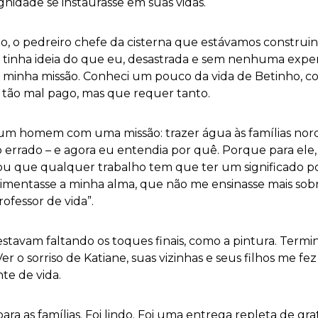
ignidade se instaurasse em suas vidas.
inho, o pedreiro chefe da cisterna que estávamos constr
tinha ideia do que eu, desastrada e sem nenhuma experi
a minha missão. Conheci um pouco da vida de Betinho, co
ho tão mal pago, mas que requer tanto.
um homem com uma missão: trazer água às famílias norde
 errado – e agora eu entendia por quê. Porque para ele,
ou que qualquer trabalho tem que ter um significado po
imentasse a minha alma, que não me ensinasse mais sobre
ofessor de vida”.
ó estavam faltando os toques finais, como a pintura. Term
 o sorriso de Katiane, suas vizinhas e seus filhos me fe
te de vida.
ara as famílias. Foi lindo. Foi uma entrega repleta de gra