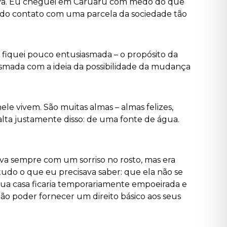
rava. Eu cheguei em Caruaru com medo do que
tido contato com uma parcela da sociedade tão
 fiquei pouco entusiasmada – o propósito da
siasmada com a ideia da possibilidade da mudança
ele vivem. São muitas almas – almas felizes,
alta justamente disso: de uma fonte de água.
dava sempre com um sorriso no rosto, mas era
tudo o que eu precisava saber: que ela não se
 sua casa ficaria temporariamente empoeirada e
ão poder fornecer um direito básico aos seus