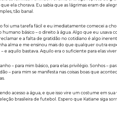
 que ela chorava. Eu sabia que as lágrimas eram de ale
mples, tão banal.
ão foi uma tarefa fácil e eu imediatamente comecei a ch
to humano básico – o direito à água. Algo que eu usava 
 reclamar e a falta de gratidão no cotidiano é algo iner
nha alma e me ensinou mais do que qualquer outra expe
 – e aquilo bastava. Aquilo era o suficiente para elas vi
Banho – para mim básico, para elas privilégio. Sonhos –
idão – para mim se manifesta nas coisas boas que acon
as.
tendo acesso a água, e que isso vire um costume em sua 
seleção brasileira de futebol. Espero que Katiane siga s