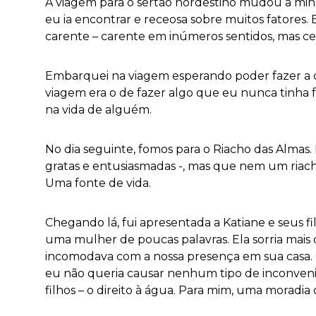
A viagem para o sertão nordestino mudou a mi
eu ia encontrar e receosa sobre muitos fatores
carente – carente em inúmeros sentidos, mas ce
Embarquei na viagem esperando poder fazer a di
viagem era o de fazer algo que eu nunca tinha fe
na vida de alguém.
No dia seguinte, fomos para o Riacho das Almas. 
gratas e entusiasmadas -, mas que nem um riacho
Uma fonte de vida.
Chegando lá, fui apresentada a Katiane e seus f
uma mulher de poucas palavras. Ela sorria mais
incomodava com a nossa presença em sua casa. Ob
eu não queria causar nenhum tipo de inconveniê
filhos – o direito à água. Para mim, uma moradia