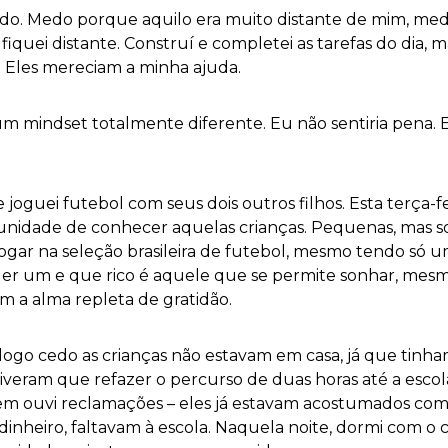
medo. Medo porque aquilo era muito distante de mim, me
fiquei distante. Construí e completei as tarefas do dia, m
. Eles mereciam a minha ajuda.
m mindset totalmente diferente. Eu não sentiria pena. Eu
 e joguei futebol com seus dois outros filhos. Esta terça-
rtunidade de conhecer aquelas crianças. Pequenas, mas
 jogar na seleção brasileira de futebol, mesmo tendo só
uer um e que rico é aquele que se permite sonhar, me
m a alma repleta de gratidão.
logo cedo as crianças não estavam em casa, já que tinha
tiveram que refazer o percurso de duas horas até a esco
a nem ouvi reclamações – eles já estavam acostumados com 
a dinheiro, faltavam à escola. Naquela noite, dormi com 