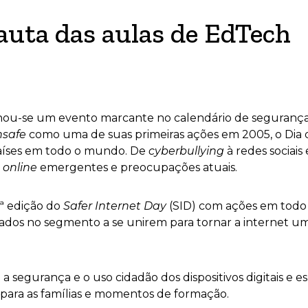
pauta das aulas de EdTech
rnou-se um evento marcante no calendário de segurança o
nsafe
como uma de suas primeiras ações em 2005, o Dia 
aíses em todo o mundo. De
cyberbullying
à redes sociais
s
online
emergentes e preocupações atuais.
9ª edição do
Safer Internet Day
(SID) com ações em todo
ssados no segmento a se unirem para tornar a internet u
egurança e o uso cidadão dos dispositivos digitais e es
 para as famílias e momentos de formação.