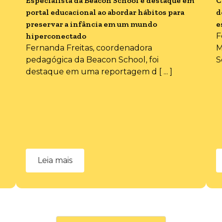
Especialista da Beacon School é destaque em
C
portal educacional ao abordar hábitos para
d
preservar a infância em um mundo
e
hiperconectado
F
Fernanda Freitas, coordenadora
M
pedagógica da Beacon School, foi
S
destaque em uma reportagem d [ ... ]
Leia mais