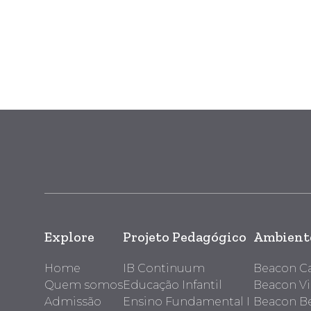
Explore
Projeto Pedagógico
Ambiente
Home
IB Continuum
Beacon 
Quem somos
Educação Infantil
Beacon Vi
Admissão
Ensino Fundamental I
Beacon Be