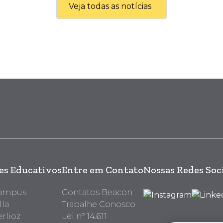
Veja todas as notícias
s Educativos
Entre em Contato
Nossas Redes Soc
Campus
Contatos Beacon
lla
Trabalhe Conosco
rlioz
Lei nº 14.611