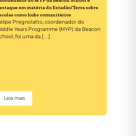
oordenador do MYP da Beacon School é
estaque em matéria do Estadão/Terra sobre
scolas como hubs comunitários
elipe Pregnolatto, coordenador do
iddle Years Programme (MYP) da Beacon
chool, foi uma da [ ... ]
Leia mais