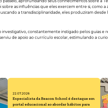
 o passeio, aprofundando seus conhecimentos sobre a Te
 foi sobre as influências que eles exercem entre si, como
. Buscando a transdisciplinaridade, eles produziram desde
tinto investigativo, constantemente instigado pelos guia
erviu de apoio ao currículo escolar, estimulando a curi
22.07.2026
Especialista da Beacon School é destaque em
portal educacional ao abordar hábitos para