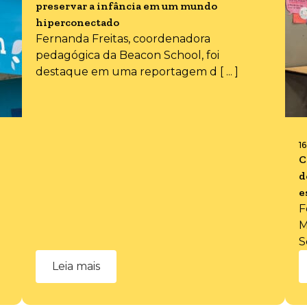
preservar a infância em um mundo
hiperconectado
Fernanda Freitas, coordenadora
pedagógica da Beacon School, foi
destaque em uma reportagem d [ ... ]
1
C
d
e
F
M
S
Leia mais