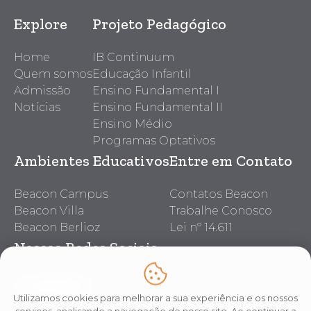
Explore
Projeto Pedagógico
Home
IB Continuum
Quem somos
Educação Infantil
Admissão
Ensino Fundamental I
Notícias
Ensino Fundamental II
Ensino Médio
Programas Optativos
Ambientes Educativos
Entre em Contato
Beacon Campus
Contatos Beacon
Beacon Villa
Trabalhe Conosco
Beacon Berlioz
Lei nº 14.611
Nossas Redes Sociais
Utilizamos cookies para melhorar a sua experiência e os nossos