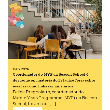
16.07.2026
Coordenador do MYP da Beacon School é
destaque em matéria do Estadão/Terra sobre
escolas como hubs comunitários
Felipe Pregnolatto, coordenador do
Middle Years Programme (MYP) da Beacon
School, foi uma da [ ... ]