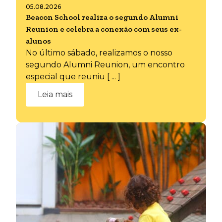
05.08.2026
Beacon School realiza o segundo Alumni
Reunion e celebra a conexão com seus ex-
alunos
No último sábado, realizamos o nosso
segundo Alumni Reunion, um encontro
especial que reuniu [ ... ]
Leia mais