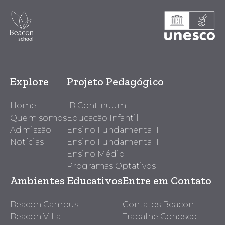
Explore
Projeto Pedagógico
Home
IB Continuum
Quem somos
Educação Infantil
Admissão
Ensino Fundamental I
Notícias
Ensino Fundamental II
Ensino Médio
Programas Optativos
Ambientes Educativos
Entre em Contato
Beacon Campus
Contatos Beacon
Beacon Villa
Trabalhe Conosco