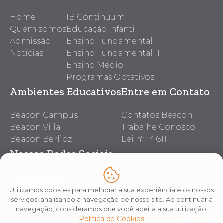
Home
IB Continuum
Quem somos
Educação Infantil
Admissão
Ensino Fundamental I
Notícias
Ensino Fundamental II
Ensino Médio
Programas Optativos
Ambientes Educativos
Entre em Contato
Beacon Campus
Contatos Beacon
Beacon Villa
Trabalhe Conosco
Beacon Berlioz
Lei nº 14.611
Nossas Redes Sociais
Utilizamos cookies para melhorar a sua experiência e os nossos
serviços, analisando a navegação de nosso site. Ao continuar a
navegação, consideramos que você aceita a sua utilização.
Política de Cookies