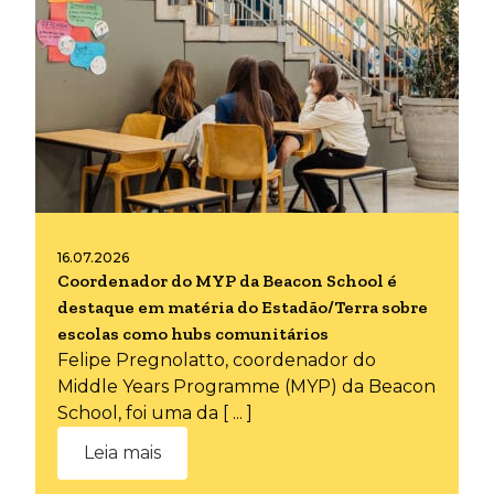
16.07.2026
Coordenador do MYP da Beacon School é
destaque em matéria do Estadão/Terra sobre
escolas como hubs comunitários
Felipe Pregnolatto, coordenador do
Middle Years Programme (MYP) da Beacon
School, foi uma da [ ... ]
Leia mais