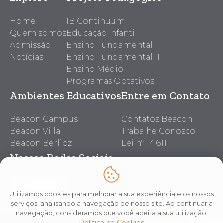
Home
IB Continuum
Quem somos
Educação Infantil
Admissão
Ensino Fundamental I
Notícias
Ensino Fundamental II
Ensino Médio
Programas Optativos
Ambientes Educativos
Entre em Contato
Beacon Campus
Contatos Beacon
Beacon Villa
Trabalhe Conosco
Beacon Berlioz
Lei nº 14.611
Nossas Redes Sociais
Utilizamos cookies para melhorar a sua experiência e os nossos
serviços, analisando a navegação de nosso site. Ao continuar a
navegação, consideramos que você aceita a sua utilização.
Política de Cookies