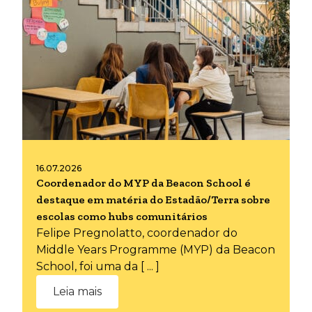
16.07.2026
Coordenador do MYP da Beacon School é
destaque em matéria do Estadão/Terra sobre
escolas como hubs comunitários
Felipe Pregnolatto, coordenador do
Middle Years Programme (MYP) da Beacon
School, foi uma da [ ... ]
Leia mais